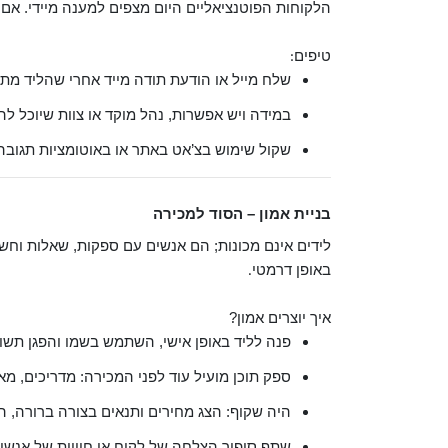
הלקוחות הפוטנציאליים היום מצפים למענה מיידי. אם
טיפים
:
שלח מייל או הודעת תודה מייד אחרי שהליד מתמ
במידה ויש אפשרות, נהל מוקד או צוות שיוכל לה
שקול שימוש בצ’אט באתר או באוטומציות תגובה
בניית אמון – הסוד למכירה
לידים אינם מכונות; הם אנשים עם ספקות, שאלות וחשש
באופן דרמטי
.
איך יוצרים אמון?
פנה לליד באופן אישי, השתמש בשמו והפגן תשו
ספק תוכן מועיל עוד לפני המכירה: מדריכים, מ
היה שקוף: הצג מחירים ותנאים בצורה ברורה, 
שתף סיפור הצלחה של לקוח או חוויות של אנש