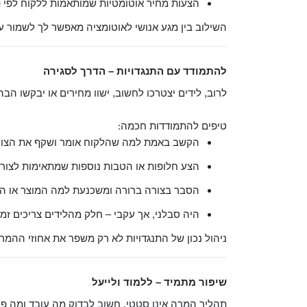
הצעות מחיר אוטומטיות שמותאמות ללקוח לפי פר
השילוב בין מגע אנושי לאוטומציה מאפשר לך לשמור 
להתמודד עם התנגדויות – הדרך לסגירה
לרוב, לידים יצטרכו לחשוב, ישוו מחירים או יבקשו ה
טיפים להתמודדות חכמה
:
הקשב באמת למה שהלקוח אומר ושקף את הצורך
הצע חלופות או הטבות נוספות שמתאימות לצורך
הסבר בצורה ברורה ומשכנעת למה המוצר או הש
היה סבלני, אך עקבי – חלק מהלידים צריכים ז
ניהול נכון של התנגדויות לא רק משפר את אחוזי ההמ
שיפור מתמיד – ללמוד ולייעל
תהליך המרה אינו סטטי. חשוב לבדוק מה עובד ומה פח