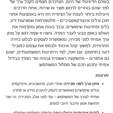
בעולם הדיגיטלי של היום, הצרכנים מצפים לקבל ערך עוד
לפני שהם בוחרים לרכוש מוצר או שירות. אחת הדרכים
היעילות ביותר לענות על הציפייה הזו היא באמצעות אתרי
תוכן וכלים אינטרקאקטיביים – פלטפורמות שמציעות ידע,
כלים ופתרונות שימושיים, ובכך בונות אמון ומקדמות את
הגולש באופן טבעי לעבר המרה. גישה זו שמה דגש על מתן
ערך אמיתי לפני מכירה, ומאפשרת לעסקים לבלוט בזירה
תחרותית, למשוך קהל איכותי ולבסס את עצמם כמובילי
דעה בתחומם. עם זאת, לצד היתרונות המשמעותיים, ישנם
גם אתגרים – מהשקעה ראשונית גבוהה ועד הצורך בבידול
אמיתי ותכנון חכם של מסלול המשתמש.
יתרונות
:
מתן ערך לפני מכירה
אתרי תוכן, מחשבונים, אינדקסים
:
וכלים שימושיים מאפשרים לעסק להעניק מידע או פתרון
אמיתי לצורך של המשתמש – עוד לפני שלב המכירה. זה יוצר
תחושת אמון וחיבור חיובי למותג
.
לידים איכותיים ובעלי כוונה גבוהה
משתמש שממלא