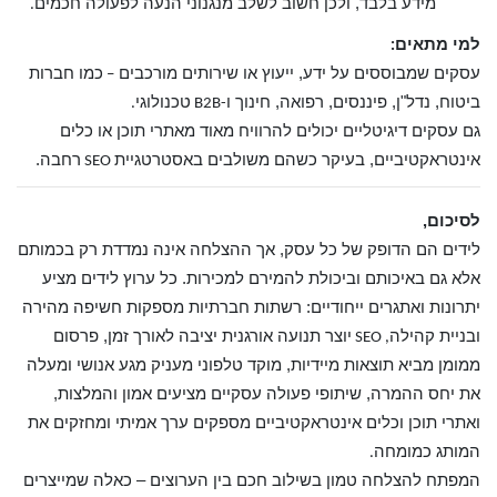
מידע בלבד, ולכן חשוב לשלב מנגנוני הנעה לפעולה חכמים
.
למי מתאים
:
עסקים שמבוססים על ידע, ייעוץ או שירותים מורכבים
כמו חברות
–
ביטוח, נדל"ן, פיננסים, רפואה, חינוך ו
טכנולוגי
.
-B2B
גם עסקים דיגיטליים יכולים להרוויח מאוד מאתרי תוכן או כלים
אינטראקטיביים, בעיקר כשהם משולבים באסטרטגיית
רחבה.
SEO
לסיכום,
לידים הם הדופק של כל עסק, אך ההצלחה אינה נמדדת רק בכמותם
אלא גם באיכותם וביכולת להמירם למכירות. כל ערוץ לידים מציע
יתרונות ואתגרים ייחודיים: רשתות חברתיות מספקות חשיפה מהירה
ובניית קהילה
יוצר תנועה אורגנית יציבה לאורך זמן, פרסום
, SEO
ממומן מביא תוצאות מיידיות, מוקד טלפוני מעניק מגע אנושי ומעלה
את יחס ההמרה, שיתופי פעולה עסקיים מציעים אמון והמלצות,
ואתרי תוכן וכלים אינטראקטיביים מספקים ערך אמיתי ומחזקים את
המותג כמומחה
.
המפתח להצלחה טמון בשילוב חכם בין הערוצים – כאלה שמייצרים