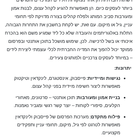
ביותר לעסקים כיום. הן מאפשרות להגיע לקהל עצום, לבנות אמון
ומעורבות סביב המותג ולפלח קהלים בצורה מדויקת לפי תחומי
עניין, גיל או מיקום. עם זאת, יש לקחת בחשבון את התחרות הגבוהה,
התלות באלגוריתמים והעובדה שלא כל ליד שמגיע משם הוא בהכרח
איכותי או בשל לרכישה. לכן, שימוש מושכל בתוכן אותנטי ובפרסום
ממוקד יכול להפוך את המדיה החברתית לכלי עוצמתי ליצירת לידים
– במיוחד לעסקים צרכניים ולמותגים צעירים
.
יתרונות
:
נגישות ומיידיות
פייסבוק, אינסטגרם, לינקדאין וטיקטוק
:
מאפשרות ליצור חשיפה מיידית בפני קהל עצום
.
בניית אמון ומעורבות
תוכן אותנטי – סרטונים, מאחורי
:
הקלעים, סיפורי לקוחות – יוצר קשר רגשי ומגביר נאמנות
.
פילוח מתקדם
מערכות הפרסום של פייסבוק ולינקדאין
:
מאפשרות לטרגט לפי גיל, מיקום, תחומי עניין ותפקידים
מקצועיים
.