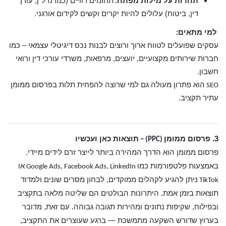
תחרות על מילות מפתח
תחומים רוויים (כמו נדל"ן, עורך
:
דין, ביטוח) עלולים להיות יקרים וקשים לקידום אורגני
.
למי מתאים
:
עסקים שפועלים לטווח ארוך ורוצים לבנות נכס דיגיטלי עצמאי – כמו
חברות שירותים מקצועיים, יועצים, מרפאות, משרדי עורכי דין ורואי
חשבון
.
הוא פתרון מעולה גם למי שרוצה להפחית תלות בפרסום ממומן
SEO
עתיר תקציב
.
3. פרסום ממומן
תוצאות כאן ועכשיו
(PPC) –
פרסום ממומן הוא הדרך המהירה ביותר לייצר זרם לידים מיידי.
באמצעות פלטפורמות כמו
או
Google Ads, Facebook Ads, LinkedIn
ניתן להגיע לקהלים ממוקדים, לבחון מסרים שונים ולמדוד
TikTok
תוצאות בזמן אמת. היתרונות הבולטים הם שליטה מלאה בתקציב
ובפילוח, שקיפות נתונים ומהירות תגובה גבוהה. עם זאת, מדובר
בערוץ שדורש השקעה מתמשכת — ברגע שעוצרים את התקציב,