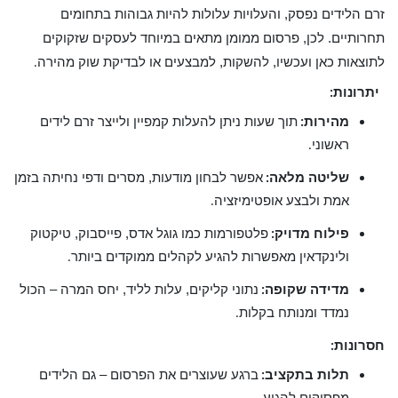
זרם הלידים נפסק, והעלויות עלולות להיות גבוהות בתחומים
תחרותיים. לכן, פרסום ממומן מתאים במיוחד לעסקים שזקוקים
לתוצאות כאן ועכשיו, להשקות, למבצעים או לבדיקת שוק מהירה
.
יתרונות
:
מהירות
תוך שעות ניתן להעלות קמפיין ולייצר זרם לידים
:
ראשוני
.
שליטה מלאה
אפשר לבחון מודעות, מסרים ודפי נחיתה בזמן
:
אמת ולבצע אופטימיזציה
.
פילוח מדויק
פלטפורמות כמו גוגל אדס, פייסבוק, טיקטוק
:
ולינקדאין מאפשרות להגיע לקהלים ממוקדים ביותר
.
מדידה שקופה
נתוני קליקים, עלות לליד, יחס המרה – הכול
:
נמדד ומנותח בקלות
.
חסרונות
:
תלות בתקציב
ברגע שעוצרים את הפרסום – גם הלידים
:
מפסיקים להגיע