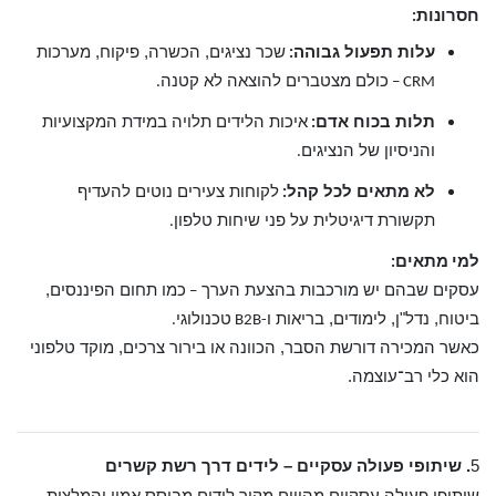
חסרונות
:
עלות תפעול גבוהה
שכר נציגים, הכשרה, פיקוח, מערכות
:
כולם מצטברים להוצאה לא קטנה
.
CRM –
תלות בכוח אדם
איכות הלידים תלויה במידת המקצועיות
:
והניסיון של הנציגים
.
לא מתאים לכל קהל
לקוחות צעירים נוטים להעדיף
:
תקשורת דיגיטלית על פני שיחות טלפון
.
מתאים
למי
:
עסקים שבהם יש מורכבות בהצעת הערך
כמו תחום הפיננסים,
–
ביטוח, נדל"ן, לימודים, בריאות ו
טכנולוגי
.
-B2B
כאשר המכירה דורשת הסבר, הכוונה או בירור צרכים, מוקד טלפוני
הוא כלי רב־עוצמה.
5
.
שיתופי פעולה עסקיים – לידים דרך רשת קשרים
שיתופי פעולה עסקיים מהווים מקור לידים מבוסס אמון והמלצות,