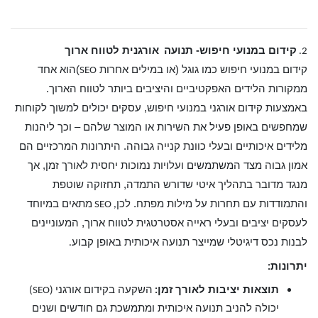
קידום במנועי חיפוש- תנועה
אורגנית לטווח ארוך
2.
קידום במנועי חיפוש כמו גוגל (או במילים אחרות
)הוא אחד
SEO
ממקורות הלידים האפקטיביים והיציבים ביותר לטווח הארוך.
באמצעות קידום אורגני במנועי חיפוש, עסקים יכולים למשוך לקוחות
שמחפשים באופן פעיל את השירות או המוצר שלהם – וכך ליהנות
מלידים איכותיים ובעלי כוונת קנייה גבוהה. היתרונות המרכזיים הם
אמון גבוה מצד המשתמשים ועלויות נמוכות יחסית לאורך זמן, אך
מנגד מדובר בתהליך איטי שדורש התמדה, תחזוקה שוטפת
והתמודדות עם תחרות על מילות מפתח. לכן
מתאים במיוחד
, SEO
לעסקים יציבים ובעלי ראייה אסטרטגית לטווח ארוך, המעוניינים
לבנות נכס דיגיטלי שמייצר תנועה איכותית באופן קבוע
.
יתרונות
:
תוצאות יציבות לאורך זמן
השקעה בקידום אורגני
(SEO)
:
יכולה להניב תנועה איכותית ומתמשכת גם חודשים ושנים