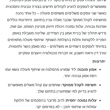
ומאפשרים לעסקים להגיע לקהלים חדשים בצורה טבעית וחסכונית.
כאשר שני עסקים משלימים משתפים פעולה – כל אחד נהנה
מחשיפה לקהל ממוקד שכבר מגלה עניין בתחום. היתרונות כוללים
אמינות גבוהה, עלות נמוכה ויכולת חיזוק מוניטין המותג. עם זאת,
נדרש תהליך של בניית אמון בין הצדדים, שליטה מוגבלת באופן
הפנייה ללקוחות ותלות בהצלחת השותף. שיתופי פעולה מתאימים
במיוחד לעסקים נישתיים או משלימים – כמו מאמן כושר ותזונאית,
עורך דין ורואה חשבון, או חברות טכנולוגיה ויועצים עסקיים
.
יתרונות
:
אמון מובנה
ליד שמגיע מהמלצה או שיתוף פעולה נושא עמו
:
רמת אמון גבוהה יותר
.
חשיפה לקהל ממוקד
שותפים עם קהל משלים מאפשרים
:
להגיע בדיוק למי שמתעניין בתחום שלך
.
עלות נמוכה יחסית
לרוב מדובר בהסכמים של חלוקת
:
עמלות או שיתופי תוכן – לא בפרסום יקר
.