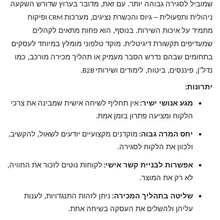
שמוביל לסגירה גבוהה יותר. עם זאת, מדובר בערוץ שדורש השקעה
ניהולית ותפעולית – גיוס והכשרת נציגים, מערכות
ופיקוח
CRM
מתמיד על איכות השירות. בנוסף, הוא פחות מתאים לקהלים
שמעדיפים תקשורת דיגיטלית. מוקד טלפוני מומלץ במיוחד לעסקים
בתחומים שבהם נדרש הסבר מעמיק או תהליך מכירה מורכב, כמו
נדל"ן, פיננסים, ביטוח, לימודים ושירותי
B2B.
יתרונות
:
מגע אנושי ישיר
אין תחליף לשיחה אישית שמבינה את צרכי
:
הלקוח ומציעה פתרון בזמן אמת
.
יחס המרה גבוה
מוקדנים מקצועיים יודעים לשאול, להקשיב,
:
ולכוון את הלקוח לסגירה
.
אפשרות לבניית קשר אישי
לקוחות נוטים לזכור את החוויה,
:
לא רק את המוצר
.
שליטה בתהליך המכירה
ניתן לזהות התנגדויות, לענות
:
עליהן ולהשלים את העסקה בשיחה אחת
.