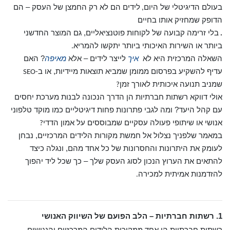
בעולם הדיגיטלי של היום
לידים הם לא רק החמצן של העסק – הם
,
הדופק שמחזיק אותו בחיים
בלי זרימה קבועה של לקוחות פוטנציאליים, גם המוצר החדשני
.
ביותר או השירות האיכותי ביותר יתקשו להמריא
.
השאלה המרכזית היא לא
איך
לייצר לידים – אלא
מאיפה
? האם
עדיף להשקיע בפרסום ממומן שמביא תוצאות מיידיות, או ב
-SEO
שמניב תנועה איכותית לאורך זמן
?
אולי דווקא רשתות חברתיות הן הדרך הנכונה לבנות מערכת יחסים
עם קהל היעד? ומה לגבי פתרונות פחות דיגיטליים כמו מוקד טלפוני
אנושי או שיתופי פעולה עסקיים שמבוססים על אמון הדדי
?
במאמר שלפניך נצלול אל חמשת מקורות הלידים המרכזיים, נבחן
לעומק את היתרונות והחסרונות של כל אחד מהם, ונגלה כיצד
להתאים את הערוץ הנכון לסוג העסק שלך – כך שכל ליד יהפוך
להזדמנות אמיתית למכירה
.
1. רשתות חברתיות – הלב הפועם של השיווק האנושי
רשתות חברתיות הן אחד ממקורות הלידים המרכזיים והנגישים