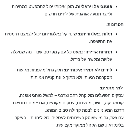
פוטנציאל ויראליות
תוכן איכותי יכול להתפשט במהירות
:
ולייצר תנועה אורגנית של לידים חדשים
.
חסרונות
:
תלות באלגוריתם
שינוי קל באלגוריתם יכול לצמצם דרמטית
:
את החשיפה
.
תחרות אדירה
כמעט כל עסק מפרסם שם – מה שמעלה
:
עלויות ומקשה על בידול
.
לידים לא תמיד איכותיים
חלק גדול מהפניות מגיעות
:
מסקרנות רגעית, ולא מתוך כוונת קנייה אמיתית
.
למי מתאים
:
עסקים הפועלים מול קהל רחב וצרכני – למשל מותגי אופנה,
קוסמטיקה, כושר, מסעדות, עסקים מקומיים
וגם יזמים בתחילת
,
דרכם המעוניינים לבנות קהילה סביב המותג
.
עם זאת, גם
מי שעוסק בשירותים לעסקים
יכול ליהנות – בעיקר
בלינקדאין, שם הקהל ממוקד מקצועית
.