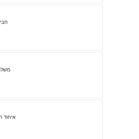
חביל
משלמי
איחוד ה