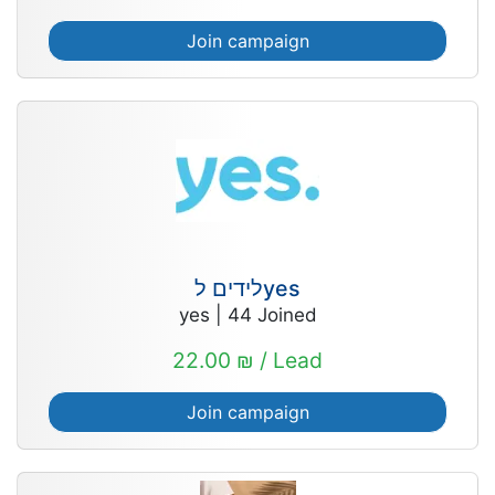
Join campaign
לידים לyes
yes
|
44
Joined
22.00 ₪ / Lead
Join campaign