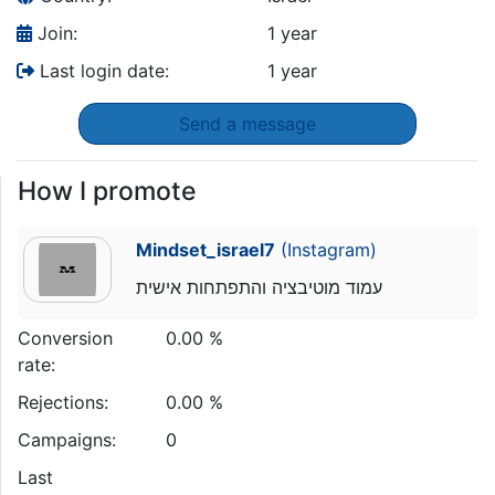
Join:
1 year
Last login date:
1 year
Send a message
How I promote
Mindset_israel7
(Instagram)
עמוד מוטיבציה והתפתחות אישית
Conversion
0.00 %
rate:
Rejections:
0.00 %
Campaigns:
0
Last