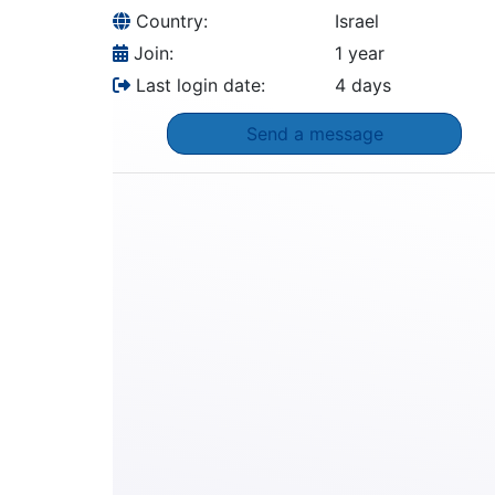
Country:
Israel
Join:
1 year
Last login date:
4 days
Send a message