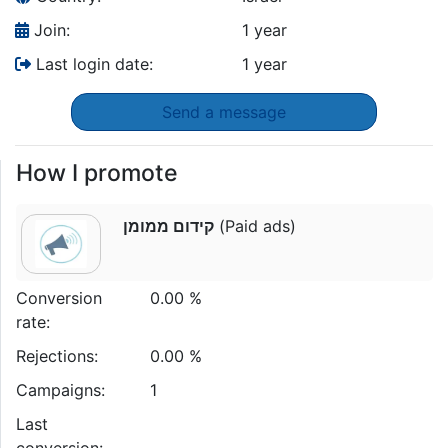
Join:
1 year
Last login date:
1 year
Send a message
How I promote
קידום ממומן
(Paid ads)
Conversion
0.00 %
rate:
Rejections:
0.00 %
Campaigns:
1
Last
conversion: