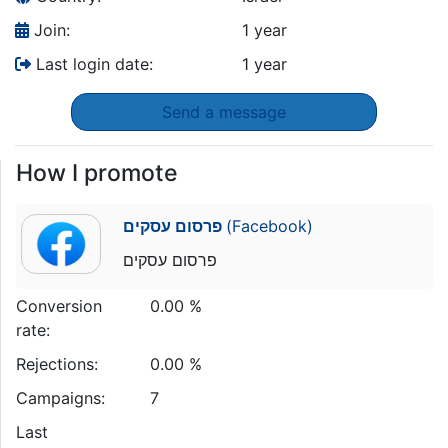
Join:
1 year
Last login date:
1 year
Send a message
How I promote
פרסום עסקים
(Facebook)
פרסום עסקים
Conversion
0.00 %
rate:
Rejections:
0.00 %
Campaigns:
7
Last