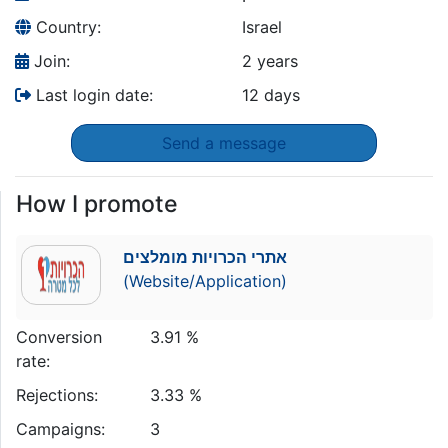
Country:
Israel
Join:
2 years
Last login date:
12 days
Send a message
How I promote
אתרי הכרויות מומלצים
(Website/Application)
Conversion
3.91 %
rate:
Rejections:
3.33 %
Campaigns:
3