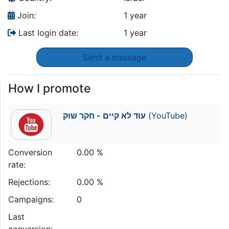
Join:
1 year
Last login date:
1 year
Send a message
How I promote
עוד לא קיים - חקר שוק
(YouTube)
Conversion
0.00 %
rate:
Rejections:
0.00 %
Campaigns:
0
Last
conversion: