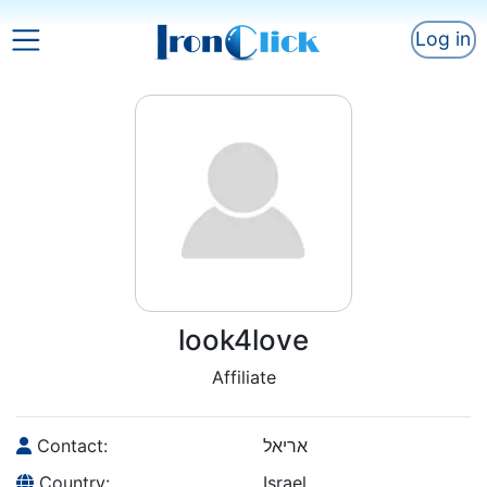
Log in
look4love
Affiliate
Contact:
אריאל
Country:
Israel