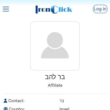
Log in
בר להב
Affiliate
Contact:
בר
Country:
Israel