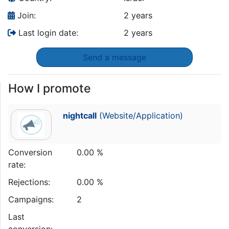
Join:
2 years
Last login date:
2 years
Send a message
How I promote
nightcall
(Website/Application)
Conversion
0.00 %
rate:
Rejections:
0.00 %
Campaigns:
2
Last
conversion: