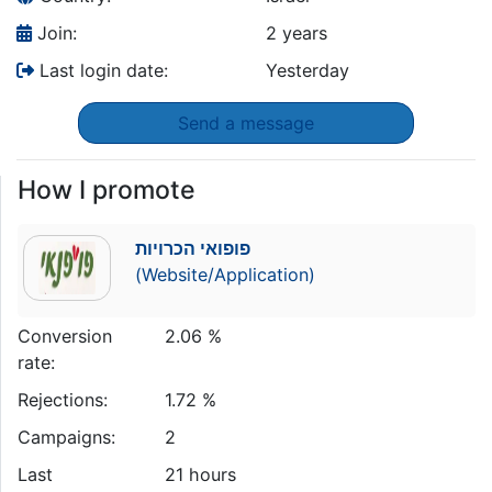
Join:
2 years
Last login date:
Yesterday
Send a message
How I promote
פופואי הכרויות
(Website/Application)
Conversion
2.06 %
rate:
Rejections:
1.72 %
Campaigns:
2
Last
21 hours