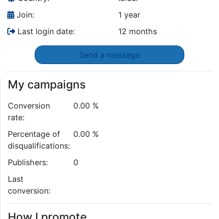
Join:
1 year
Last login date:
12 months
Send a message
My campaigns
Conversion
0.00 %
rate:
Percentage of
0.00 %
disqualifications:
Publishers:
0
Last
conversion:
How I promote