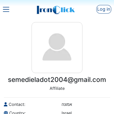
Log in
semedieladot2004@gmail.com
Affiliate
Contact:
אמונה
Country:
Israel