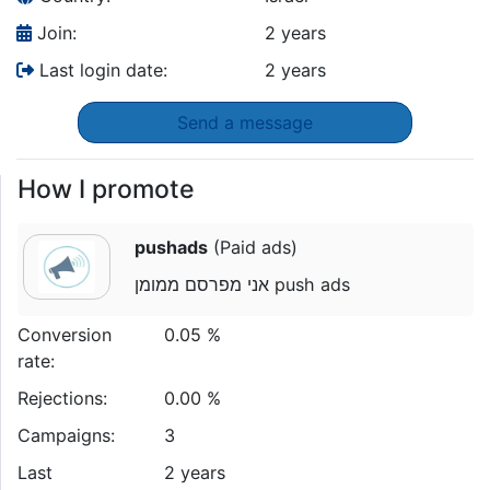
Join:
2 years
Last login date:
2 years
Send a message
How I promote
pushads
(Paid ads)
אני מפרסם ממומן push ads
Conversion
0.05 %
rate:
Rejections:
0.00 %
Campaigns:
3
Last
2 years