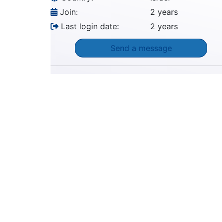
Join:
2 years
Last login date:
2 years
Send a message