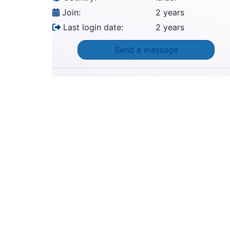
Join:
2 years
Last login date:
2 years
Send a message