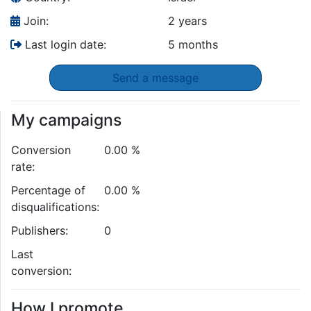
Join:
2 years
Last login date:
5 months
Send a message
My campaigns
Conversion
0.00 %
rate:
Percentage of
0.00 %
disqualifications:
Publishers:
0
Last
conversion:
How I promote