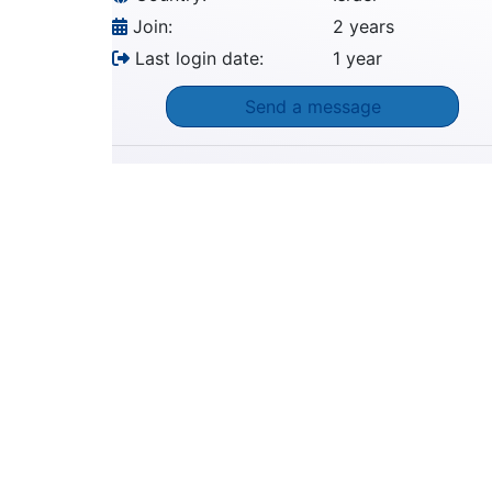
Join:
2 years
Last login date:
1 year
Send a message