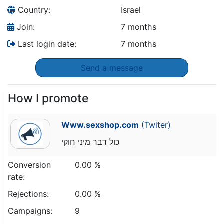
Country:
Israel
Join:
7 months
Last login date:
7 months
Send a message
How I promote
Www.sexshop.com
(Twiter)
כול דבר מיני חוקי
Conversion
0.00 %
rate:
Rejections:
0.00 %
Campaigns:
9