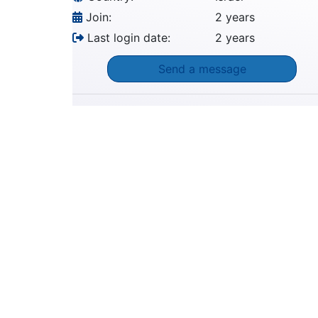
Join:
2 years
Last login date:
2 years
Send a message