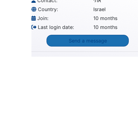
Contact:
אתי
Country:
Israel
Join:
10 months
Last login date:
10 months
Send a message