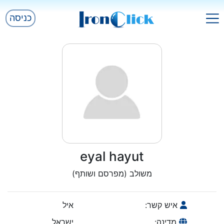
כניסה
eyal hayut
משולב (מפרסם ושותף)
איש קשר:
איל
מדינה:
ישראל