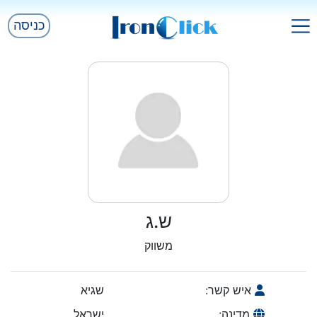
כניסה
ש.ג
משווק
איש קשר:
שגיא
מדינה:
ישראל