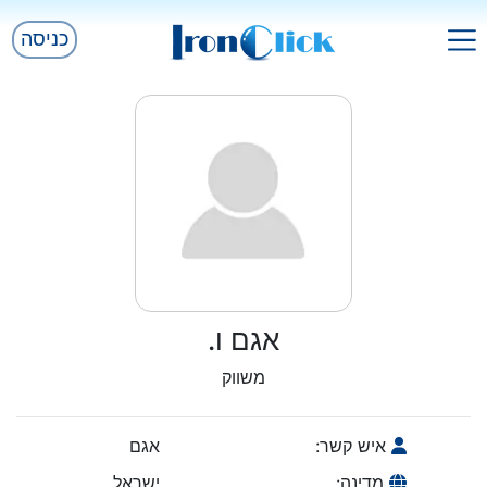
כניסה
אגם ו.
משווק
איש קשר:
אגם
מדינה:
ישראל