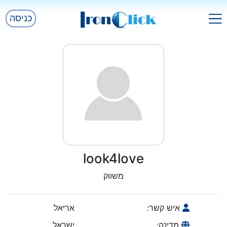
כניסה
look4love
משווק
איש קשר:
אריאל
מדינה:
ישראל