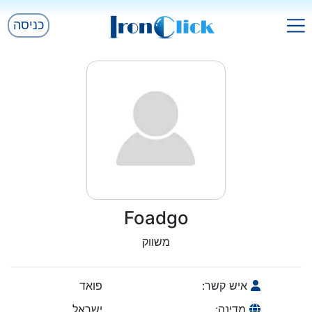
כניסה
Foadgo
משווק
איש קשר:
פואד
מדינה:
ישראל