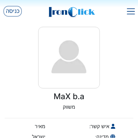
כניסה
MaX b.a
משווק
איש קשר:
מאיר
מדינה:
ישראל