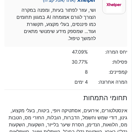
ושי, עוזר לפתור בעיות, ומפנה במקרה
הצורך לגורם אמומחה AI במגוון תחומים
כמו פיננסים, בעלי מקצוע, תקשורת
ועוד... שמספק מידע שימנושי מתאים
להמשך טיפול.
יחס המרה:
47.09%
פסילות:
30.77%
קמפיינים:
8
המרה אחרונה:
4 ימים
תחומי התמחות
אינסטלטורים, אירועים, אסתטיקה ויופי, ביטוח, בעלי מקצוע,
גינון, דודי שמש וחשמל, הדברות, הובלות, החזרי מס, הטבות
מס, הלוואות, הנדימן, הסרת שיער בלייזר, השקעות, השקעות
נדל"ן בארץ, השקעות נדלן בחו"ל, השתלות שיער, חשמלאים,