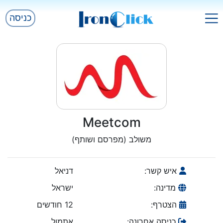
כניסה
Meetcom
משולב (מפרסם ושותף)
איש קשר:
דניאל
מדינה:
ישראל
הצטרף:
12 חודשים
כניסה אחרונה:
אתמול