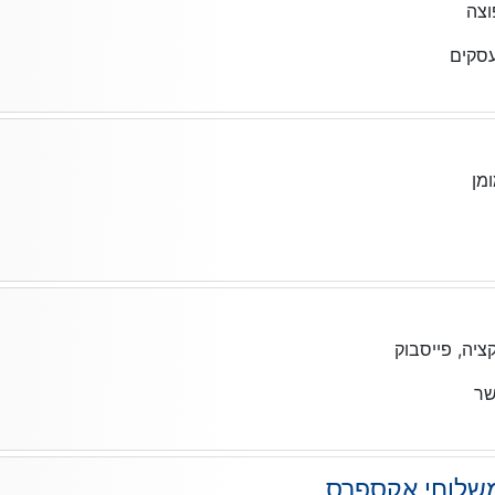
צה
סקים
מן
יה, פייסבוק
שר
 משלוחי אקספרס