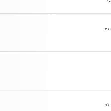
לר
ציה
צה