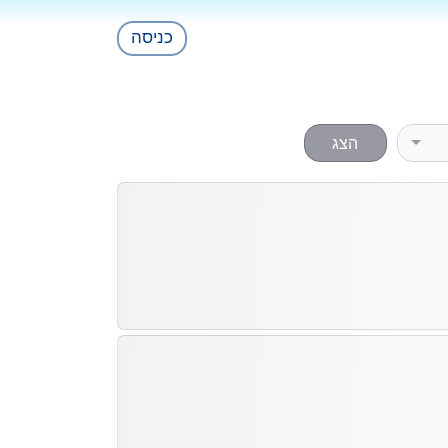
כניסה
הצג