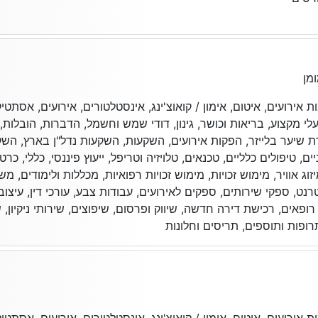
מן
ירועים, איטום, אימון / קואוצ'ינג, אינסטלטורים, אירועים, אסתטיקה 
לי מקצוע, בריאות וכושר, גינון, דודי שמש וחשמל, הדברות, הובלות, 
רת שיער בלייזר, הפקות אירועים, השקעות, השקעות נדל"ן בארץ, הש
ם, טיפולים כלליים, טכנאים, טלויזיה וטריפל, ייעוץ פיננסי, כללי, כרט
וג אוויר, מימוש זכויות, מימוש זכויות רפואיות, מכללות ולימודים, מ
נט, ספקי שירותים, ספקים לאירועים, עבודות צבע, עורכי דין, עיצוב פ
 רופאים, רכישת דירה חדשה, שיווק ופרסום, שיפוצים, שירותי ניקיון,
ופות ותוספים, תריסים וחלונות