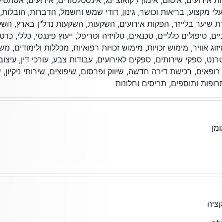
ירועים, איטום, אימון / קואוצ'ינג, אינסטלטורים, אירועים, אסתטיקה 
לי מקצוע, בריאות וכושר, גינון, דודי שמש וחשמל, הדברות, הובלות, 
רת שיער בלייזר, הפקות אירועים, השקעות, השקעות נדל"ן בארץ, הש
ם, טיפולים כלליים, טכנאים, טלויזיה וטריפל, ייעוץ פיננסי, כללי, כרט
וג אוויר, מימוש זכויות, מימוש זכויות רפואיות, מכללות ולימודים, מ
נט, ספקי שירותים, ספקים לאירועים, עבודות צבע, עורכי דין, עיצוב פ
 רופאים, רכישת דירה חדשה, שיווק ופרסום, שיפוצים, שירותי ניקיון,
ופות ותוספים, תריסים וחלונות
מן
ציה