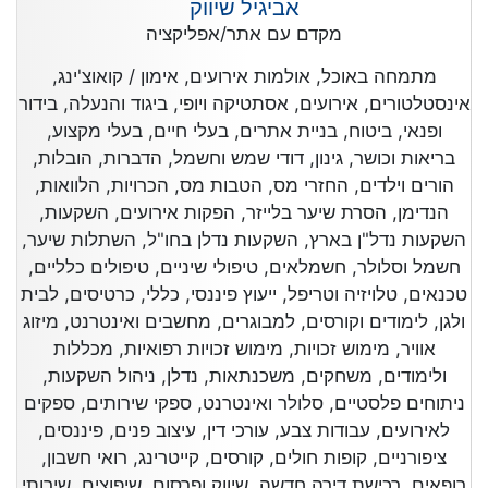
אביגיל שיווק
מקדם עם אתר/אפליקציה
מתמחה באוכל, אולמות אירועים, אימון / קואוצ'ינג,
אינסטלטורים, אירועים, אסתטיקה ויופי, ביגוד והנעלה, בידור
ופנאי, ביטוח, בניית אתרים, בעלי חיים, בעלי מקצוע,
בריאות וכושר, גינון, דודי שמש וחשמל, הדברות, הובלות,
הורים וילדים, החזרי מס, הטבות מס, הכרויות, הלוואות,
הנדימן, הסרת שיער בלייזר, הפקות אירועים, השקעות,
השקעות נדל"ן בארץ, השקעות נדלן בחו"ל, השתלות שיער,
חשמל וסלולר, חשמלאים, טיפולי שיניים, טיפולים כלליים,
טכנאים, טלויזיה וטריפל, ייעוץ פיננסי, כללי, כרטיסים, לבית
ולגן, לימודים וקורסים, למבוגרים, מחשבים ואינטרנט, מיזוג
אוויר, מימוש זכויות, מימוש זכויות רפואיות, מכללות
ולימודים, משחקים, משכנתאות, נדלן, ניהול השקעות,
ניתוחים פלסטיים, סלולר ואינטרנט, ספקי שירותים, ספקים
לאירועים, עבודות צבע, עורכי דין, עיצוב פנים, פיננסים,
ציפורניים, קופות חולים, קורסים, קייטרינג, רואי חשבון,
רופאים, רכישת דירה חדשה, שיווק ופרסום, שיפוצים, שירותי