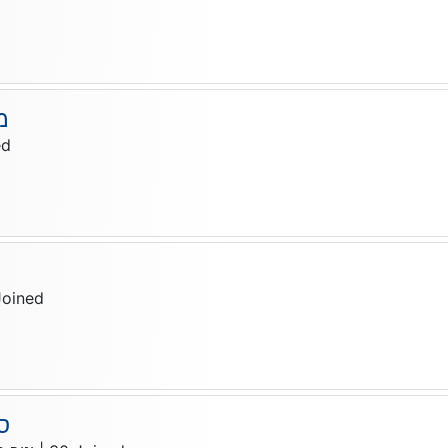
מ
ed
Joined
ס