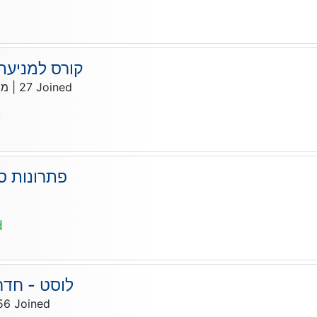
קורס למניעת
מנ
|
27
Joined
e
פתרונות סי
d
לוסט - חדר
56
Joined