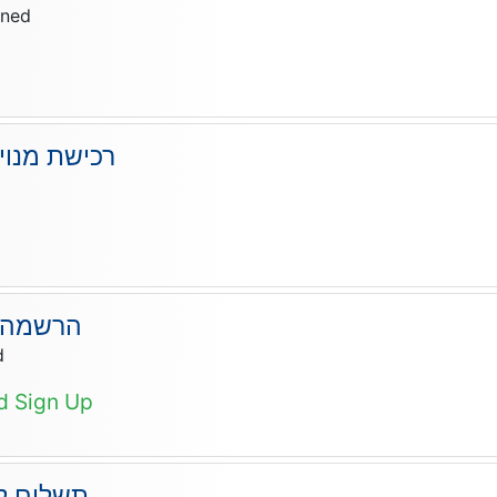
ined
רכישת מנוי
d
הרשמה ל
d
ed Sign Up
תשלום לכ