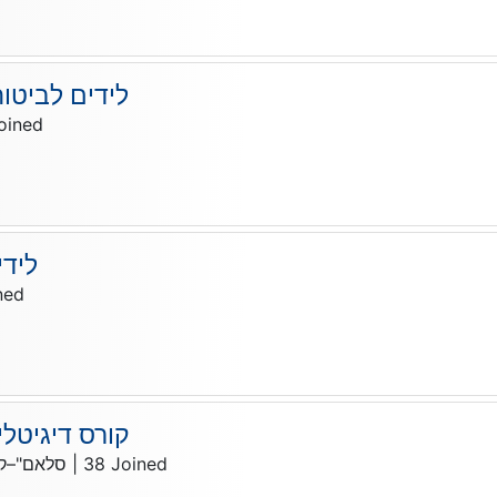
לידים לביטוח
oined
לידי
ned
קורס דיגיטלי
סלאם"–קו
|
38
Joined