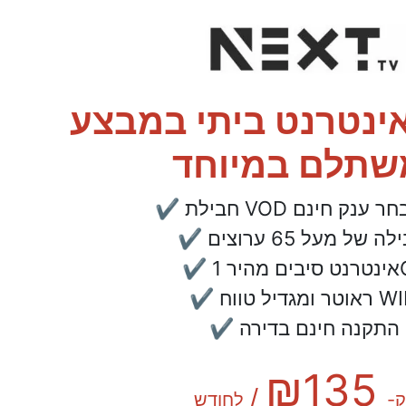
טלויזיה ואינטרנט ביתי במבצע
V עם מבחר ענק חינם
✔
ר 1GB
✔
ומגדיל טווח WIFI
✔ התקנה חינם בדירה
135
₪
/
ק-
לחודש