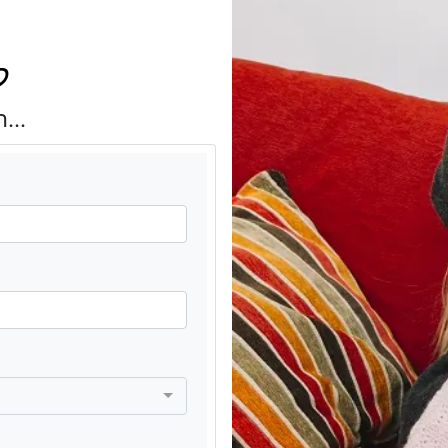
ל
השאר טלפון ונציג כבר איתך...